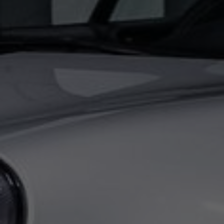
€ 0,00
0
km
pk