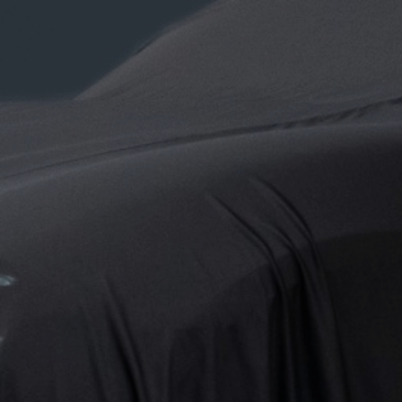
€ 0,00
0 km
pk