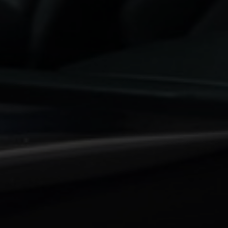
€ 0,00
0
km
pk