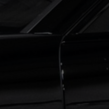
€ 0,00
0
km
pk