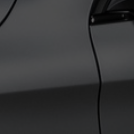
€ 0,00
0
km
pk