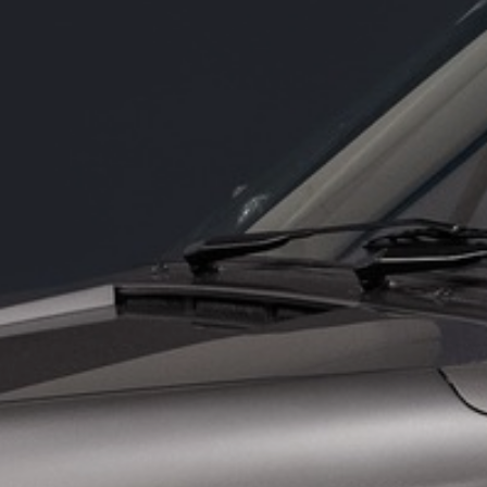
0 km
pk